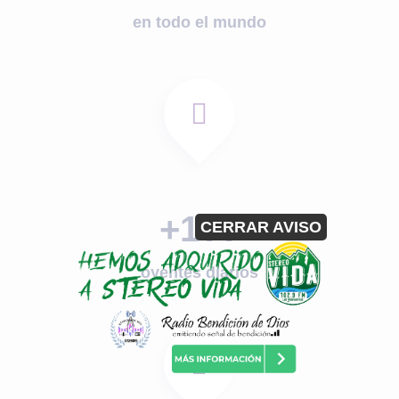
en todo el mundo
+100
CERRAR AVISO
oyentes diarios