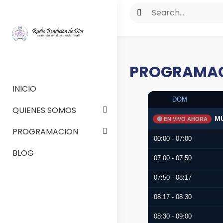
PROGRAMA
INICIO
DOM
QUIENES SOMOS
MÚ
🔴 EN VIVO AHORA
PROGRAMACION
00:00 - 07:00
BLOG
07:00 - 07:50
07:50 - 08:17
08:17 - 08:30
08:30 - 09:00